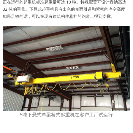
正在运行的起重机标准起重量可达 10 吨。特殊配置可设计容纳高达
32 吨的重量。下悬式起重机具有出色的侧面引道和紧密的净空高度，
如果足够的话，可以在现有建筑构件悬挂的跑道上得到支撑。
5吨下悬式单梁桥式起重机在客户工厂试运行