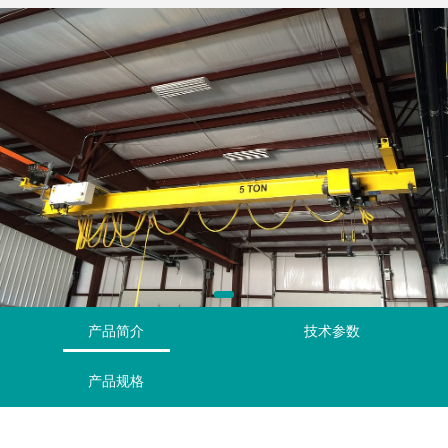
产品简介
技术参数
产品规格