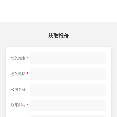
获取报价
您的姓名
*
您的电话
*
公司名称
联系邮箱
*