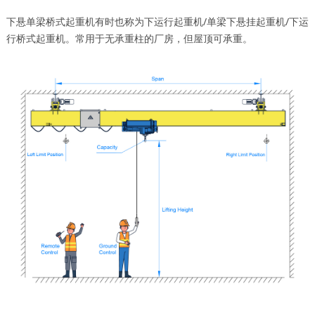
下悬单梁桥式起重机有时也称为下运行起重机/单梁下悬挂起重机/下运
行桥式起重机。常用于无承重柱的厂房，但屋顶可承重。