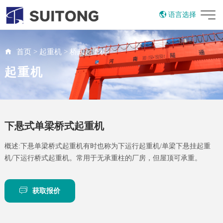
语言选择
English
Russian
首页
>
起重机
>
桥式起重机
起重机
下悬式单梁桥式起重机
概述:下悬单梁桥式起重机有时也称为下运行起重机/单梁下悬挂起重
机/下运行桥式起重机。常用于无承重柱的厂房，但屋顶可承重。
获取报价