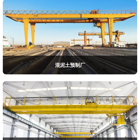
混泥土预制厂