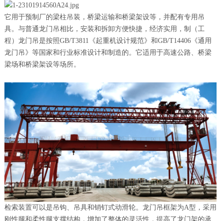
它用于预制厂的梁柱吊装，桥梁运输和桥梁架设等，并配有专用吊
具。与普通龙门吊相比，安装和拆卸方便快捷，经济实用，制（工
程）龙门吊是按照GB/T3811《起重机设计规范》和GB/T14406《通用
龙门吊》等国家和行业标准设计和制造的。它适用于高速公路、桥梁
梁场和桥梁架设等场所。
检索装置可以是吊钩、吊具和销钉式动滑轮。龙门吊框架为A型，采用
刚性腿和柔性腿支撑结构，增加了整体的灵活性，提高了龙门架的承