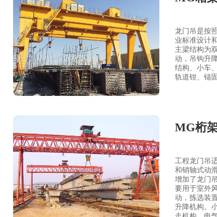
龙门吊是按照
业标准设计
主梁结构为
动，吊钩升
结构、小车
轨道钳、锚
MG桁
工程龙门吊
和销轴式动
增加了龙门
要用于室外
动，拣选装
升降机构。
走机构、电