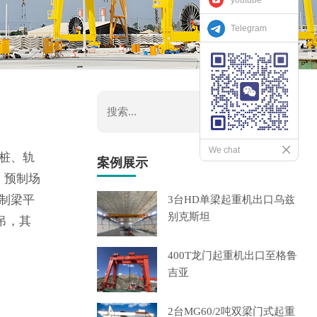
Telegram
We chat
桩、轨
案例展示
 预制场
制梁平
3台HD单梁起重机出口乌兹
别克斯坦
吊，其
400T龙门起重机出口至格鲁
吉亚
2台MG60/2吨双梁门式起重