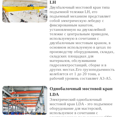
LH
Двухбалочный мостовой кран типа
подъемной тележки LH, его
подъемный механизм представляет
собой электрическую лебедку с
фиксированным канатом,
установленную на двухколейной
тележке с центральным приводом,
используемую в сочетании с
двухбалочным мостовым краном, в
основном используемую в цехах по
производству оборудования, складах,
складских площадках для
материалов, обслуживании
гидроэлектростанций, сборке и в
других местах.Его грузоподъемность
колеблется от 1 до 20 тонн, а
рабочий уровень составляет A3-A5.
Однобалочный мостовой кран
LDA
Электрический однобалочный
мостовой кран LDA - это подъемное
оборудование для мастерской,
используемое в сочетании с