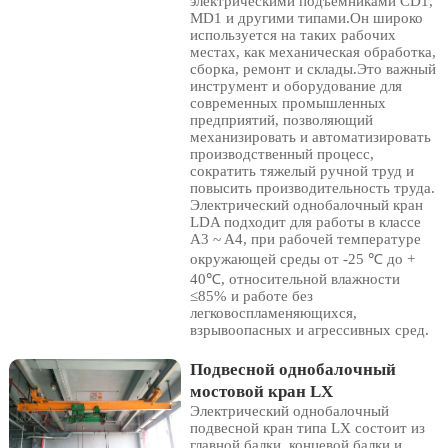
электрическими подъемниками CD1,
MD1 и другими типами.Он широко
используется на таких рабочих
местах, как механическая обработка,
сборка, ремонт и склады.Это важный
инструмент и оборудование для
современных промышленных
предприятий, позволяющий
механизировать и автоматизировать
производственный процесс,
сократить тяжелый ручной труд и
повысить производительность труда.
Электрический однобалочный кран
LDA подходит для работы в классе
A3 ~ A4, при рабочей температуре
окружающей среды от -25 ℃ до +
40℃, относительной влажности
≤85% и работе без
легковоспламеняющихся,
взрывоопасных и агрессивных сред.
Подвесной однобалочный
мостовой кран LX
Электрический однобалочный
подвесной кран типа LX состоит из
главной балки, концевой балки и